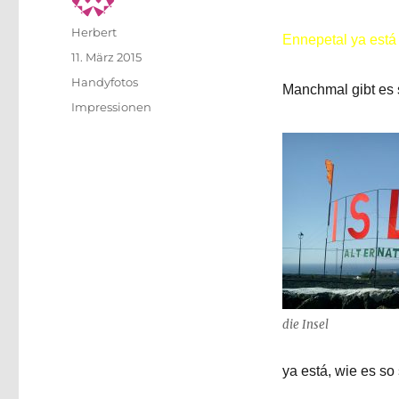
Author
Herbert
Ennepetal ya está 
Posted
11. März 2015
on
Categories
Handyfotos
Manchmal gibt es s
Tags
Impressionen
die Insel
ya está, wie es so 