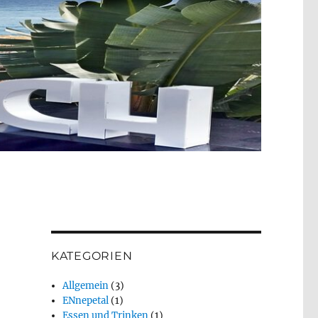
KATEGORIEN
Allgemein
(3)
ENnepetal
(1)
Essen und Trinken
(1)