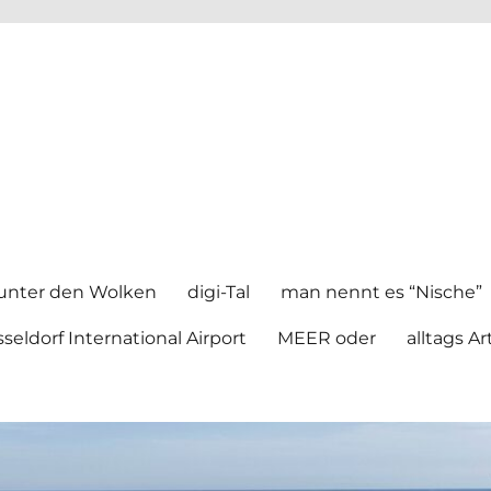
unter den Wolken
digi-Tal
man nennt es “Nische”
seldorf International Airport
MEER oder
alltags Ar