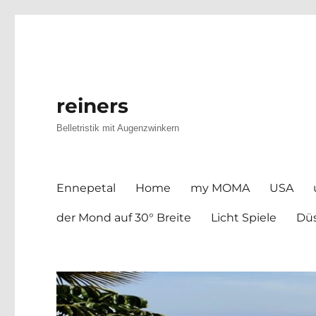
reiners
Belletristik mit Augenzwinkern
Ennepetal
Home
my MOMA
USA
der Mond auf 30° Breite
Licht Spiele
Düs