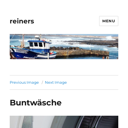
reiners
MENU
Previous Image
Next Image
Buntwäsche