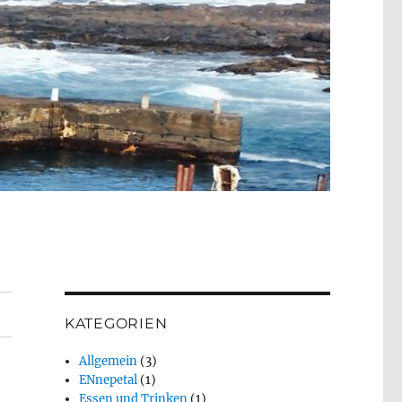
KATEGORIEN
Allgemein
(3)
ENnepetal
(1)
Essen und Trinken
(1)