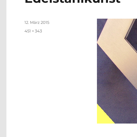
Posted
12. März 2015
on
Full
451 × 343
size