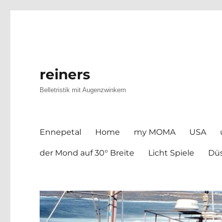
reiners
Belletristik mit Augenzwinkern
Ennepetal
Home
my MOMA
USA
der Mond auf 30° Breite
Licht Spiele
Düs