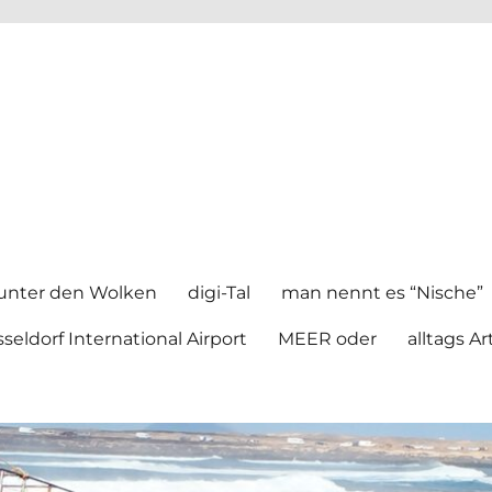
unter den Wolken
digi-Tal
man nennt es “Nische”
seldorf International Airport
MEER oder
alltags Ar