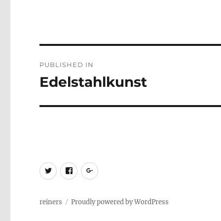
Post
PUBLISHED IN
navigation
Edelstahlkunst
twitter
Facebook
Google+
reiners
Proudly powered by WordPress