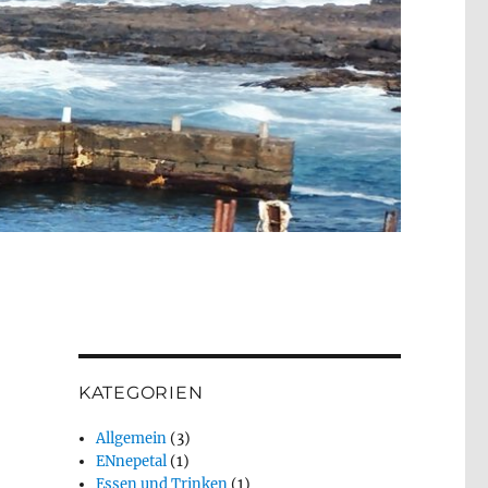
KATEGORIEN
Allgemein
(3)
ENnepetal
(1)
Essen und Trinken
(1)