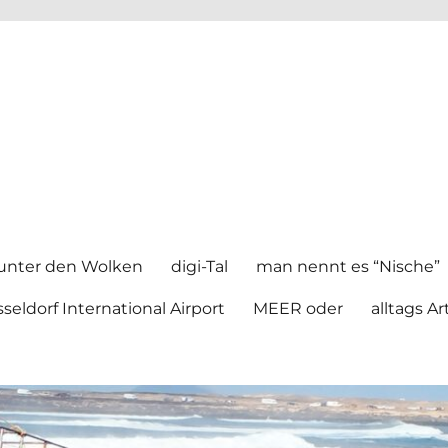
unter den Wolken
digi-Tal
man nennt es “Nische”
seldorf International Airport
MEER oder
alltags Ar