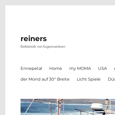
reiners
Belletristik mit Augenzwinkern
Ennepetal
Home
my MOMA
USA
der Mond auf 30° Breite
Licht Spiele
Düs