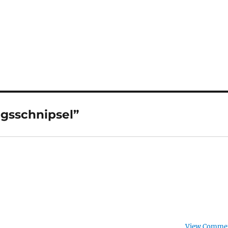
gsschnipsel”
View Comme