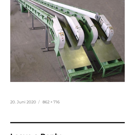
Posted
Full
20. Juni 2020
862 × 716
on
size