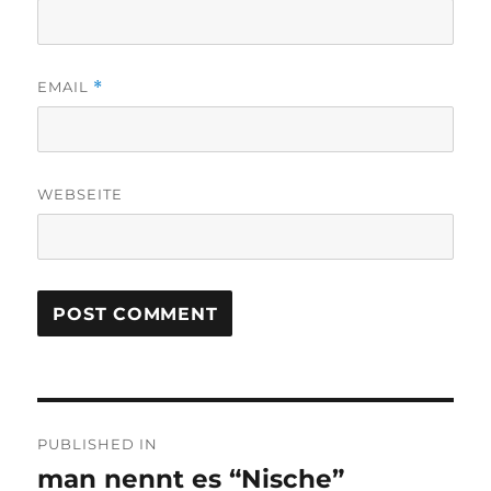
EMAIL
*
WEBSEITE
Post
PUBLISHED IN
navigation
man nennt es “Nische”