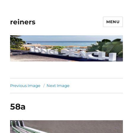
reiners
MENU
Previous Image
Next Image
58a